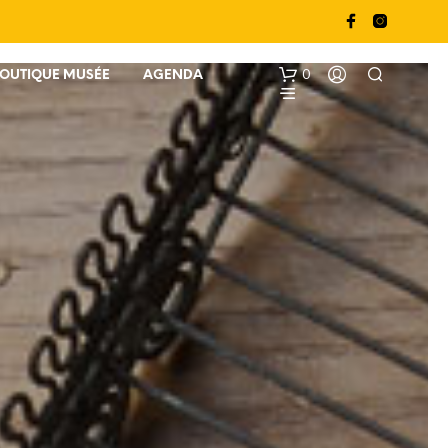
0
BOUTIQUE MUSÉE
AGENDA
V
O
T
R
E
P
A
N