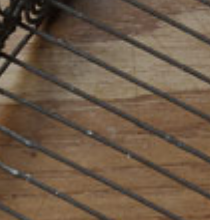
I
E
R
E
S
T
V
I
D
E
.