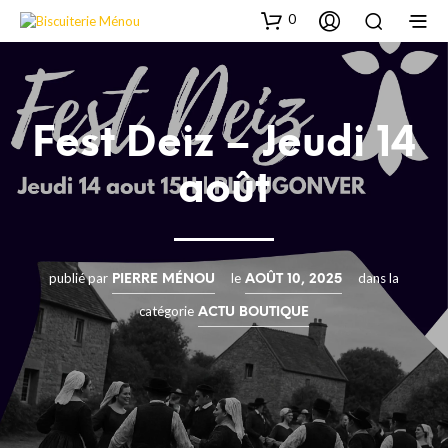
0
Fest Deiz – Jeudi 14
août
publié par
le
dans la
PIERRE MÉNOU
AOÛT 10, 2025
catégorie
ACTU BOUTIQUE