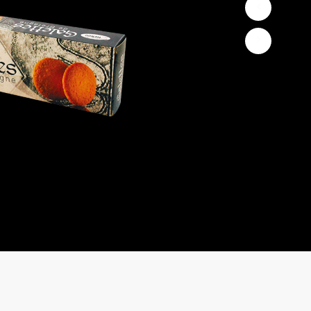
I
E
R
E
S
T
V
I
D
E
.