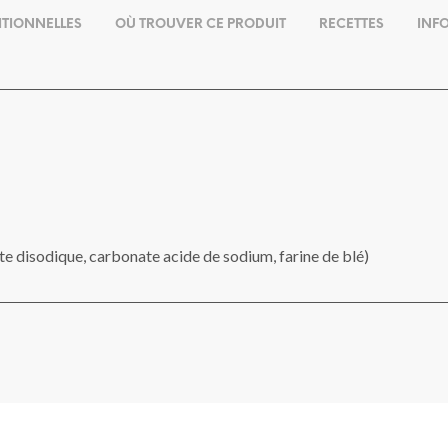
ITIONNELLES
OÙ TROUVER CE PRODUIT
RECETTES
INF
te disodique, carbonate acide de sodium, farine de blé)