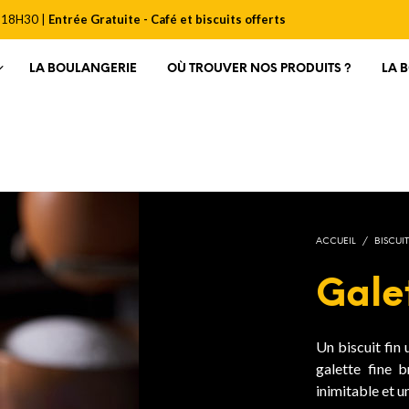
 18H30 |
Entrée Gratuite - Café et biscuits offerts
LA BOULANGERIE
OÙ TROUVER NOS PRODUITS ?
LA 
ACCUEIL
/
BISCUIT
Galet
Un biscuit fin
galette fine 
inimitable et u