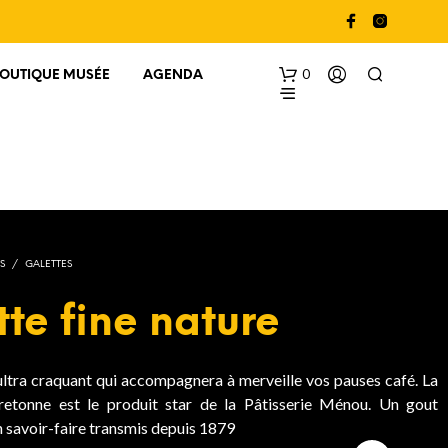
0
BOUTIQUE MUSÉE
AGENDA
S
/
GALETTES
te fine nature
V
O
T
R
 ultra craquant qui accompagnera à merveille vos pauses café. La
E
bretonne est le produit star de la Pâtisserie Ménou. Un gout
P
n savoir-faire transmis depuis 1879
A
N